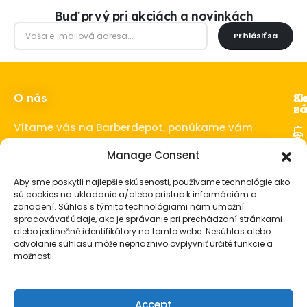
Buď prvý pri akciách a novinkách
Prihlásiť sa
O nás
Ka
Sl
Sl
z
ná
Vítame vás na Barberdepot, ponúkame vám
kvalitné produkty pre barbershopy a
Manage Consent
Ho
barberov.
Sta
Aby sme poskytli najlepšie skúsenosti, používame technológie ako
o 
sú cookies na ukladanie a/alebo prístup k informáciám o
fú
zariadení. Súhlas s týmito technológiami nám umožní
spracovávať údaje, ako je správanie pri prechádzaní stránkami
Vl
alebo jedinečné identifikátory na tomto webe. Nesúhlas alebo
Ba
odvolanie súhlasu môže nepriaznivo ovplyvniť určité funkcie a
vy
možnosti.
Pá
ko
Accept
Pá