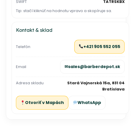
SWIFT
TATRSKBX
Tip: stačí kliknúť na hodnotu vpravo a skopíruje sa.
Kontakt & sklad
+421 905 552 055
Telefón
✉
sales@barberdepot.sk
Email
Adresa skladu
Stará Vajnorská 15a, 831 04
Bratislava
Otvoriť v Mapách
WhatsApp