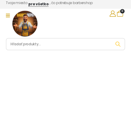
Tvoje miesto
, čo potrebuje barbershop
pre všetko
0