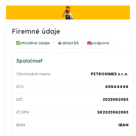
Firemné údaje
oficiálne údaje
sklad BA
podpora
Spoločnosť
Obchodné meno
PETROSIMEX s.r.o.
IČO
45644446
DIČ
2023062063
IČ DPH
SK2023062063
IBAN
IBAN