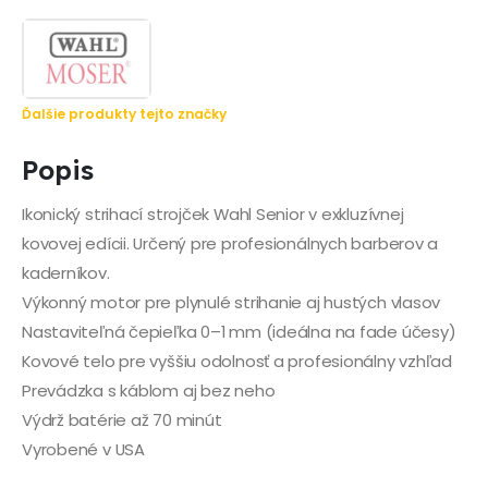
Ďalšie produkty tejto značky
Popis
Ikonický strihací strojček Wahl Senior v exkluzívnej
kovovej edícii. Určený pre profesionálnych barberov a
kaderníkov.
Výkonný motor pre plynulé strihanie aj hustých vlasov
Nastaviteľná čepieľka 0–1 mm (ideálna na fade účesy)
Kovové telo pre vyššiu odolnosť a profesionálny vzhľad
Prevádzka s káblom aj bez neho
Výdrž batérie až 70 minút
Vyrobené v USA