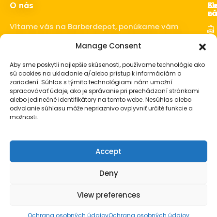
O nás
Ka
Sl
Sl
z
ná
Vítame vás na Barberdepot, ponúkame vám
kvalitné produkty pre barbershopy a
Manage Consent
Ho
barberov.
Sta
Aby sme poskytli najlepšie skúsenosti, používame technológie ako
o 
sú cookies na ukladanie a/alebo prístup k informáciám o
fú
zariadení. Súhlas s týmito technológiami nám umožní
spracovávať údaje, ako je správanie pri prechádzaní stránkami
Vl
alebo jedinečné identifikátory na tomto webe. Nesúhlas alebo
Ba
odvolanie súhlasu môže nepriaznivo ovplyvniť určité funkcie a
vy
možnosti.
Pá
ko
Accept
Pá
da
Deny
View preferences
© Barberdepot.sk. Všetky práva vyhradené
Ochrana osobných údajov
Ochrana osobných údajov