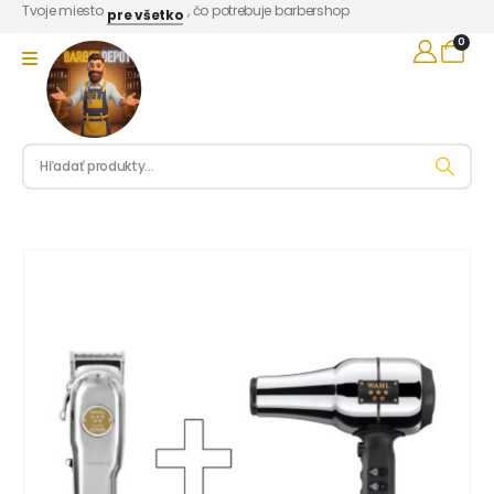
Tvoje miesto
, čo potrebuje barbershop
pre všetko
0