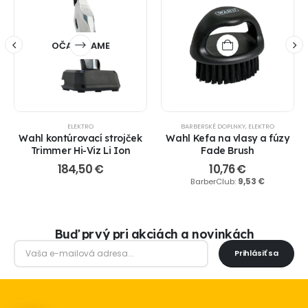
OČAKÁVAME
ELEKTRO
BARBERSKÉ DOPLNKY
,
ELEKTRO
Wahl kontúrovací strojček
Wahl Kefa na vlasy a fúzy
Trimmer Hi-Viz Li Ion
Fade Brush
184,50
€
10,76
€
BarberClub:
9,53
€
Buď prvý pri akciách a novinkách
Prihlásiť sa