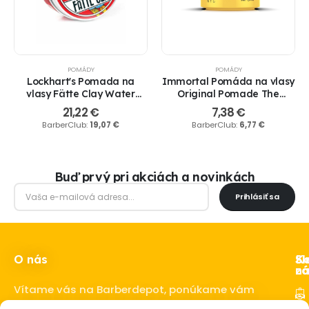
POMÁDY
POMÁDY
Lockhart's Pomada na
Immortal Pomáda na vlasy
vlasy Fätte Clay Water
Original Pomade The
Based Clay 96 gr.
Creed,150 ml
21,22
€
7,38
€
BarberClub:
19,07
€
BarberClub:
6,77
€
Buď prvý pri akciách a novinkách
Prihlásiť sa
O nás
Ka
Sl
Sl
z
ná
Vítame vás na Barberdepot, ponúkame vám
kvalitné produkty pre barbershopy a