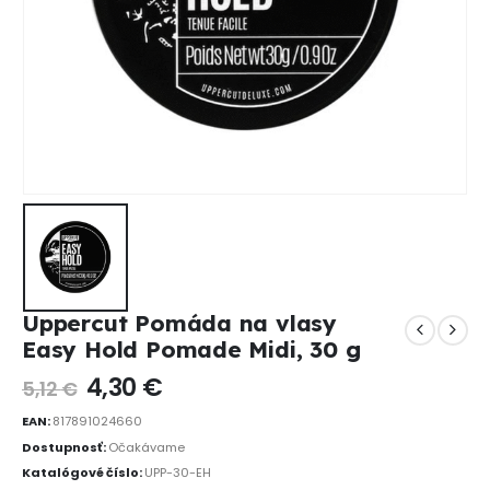
Uppercut Pomáda na vlasy
Easy Hold Pomade Midi, 30 g
4,30
€
5,12
€
EAN:
817891024660
Dostupnosť:
Očakávame
Katalógové číslo:
UPP-30-EH