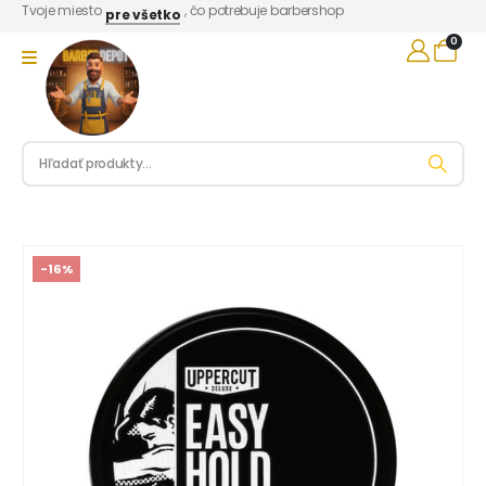
Tvoje miesto
, čo potrebuje barbershop
pre všetko
0
-16%