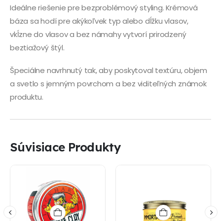
Ideálne riešenie pre bezproblémový styling. Krémová
báza sa hodí pre akýkoľvek typ alebo dĺžku vlasov,
vkĺzne do vlasov a bez námahy vytvorí prirodzený
beztiažový štýl.
Špeciálne navrhnutý tak, aby poskytoval textúru, objem
a svetlo s jemným povrchom a bez viditeľných známok
produktu.
Súvisiace Produkty