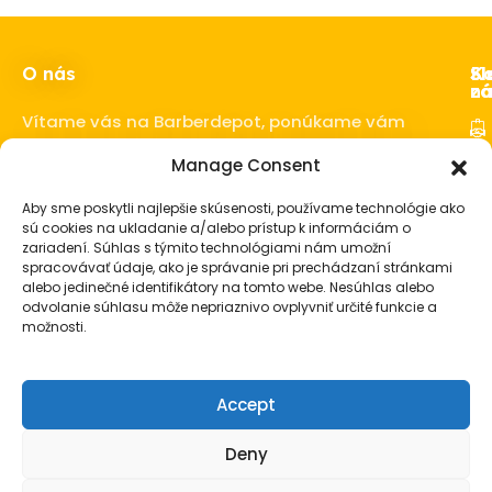
O nás
Ka
Sl
Sl
z
ná
Vítame vás na Barberdepot, ponúkame vám
kvalitné produkty pre barbershopy a
Manage Consent
Ho
barberov.
Sta
Aby sme poskytli najlepšie skúsenosti, používame technológie ako
o 
sú cookies na ukladanie a/alebo prístup k informáciám o
fú
zariadení. Súhlas s týmito technológiami nám umožní
spracovávať údaje, ako je správanie pri prechádzaní stránkami
Vl
alebo jedinečné identifikátory na tomto webe. Nesúhlas alebo
Ba
odvolanie súhlasu môže nepriaznivo ovplyvniť určité funkcie a
vy
možnosti.
Pá
ko
Accept
Pá
da
Deny