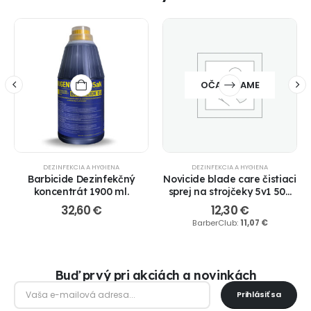
OČAKÁVAME
DEZINFEKCIA A HYGIENA
DEZINFEKCIA A HYGIENA
Barbicide Dezinfekčný
Novicide blade care čistiaci
koncentrát 1900 ml.
sprej na strojčeky 5v1 500
ml.
32,60
€
12,30
€
BarberClub:
11,07
€
Buď prvý pri akciách a novinkách
Prihlásiť sa