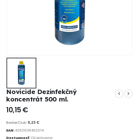
Novicide Dezinfekčný
koncentrát 500 ml.
10,15
€
BarberClub:
9,23
€
EAN:
4260638462014
Dostupnosť:
Očakávame