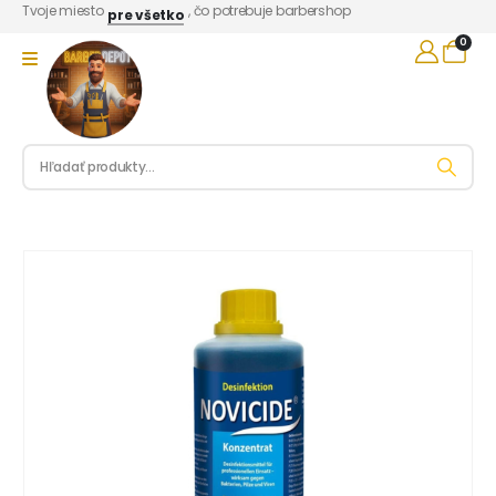
Tvoje miesto
, čo potrebuje barbershop
pre všetko
0