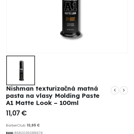
Nishman texturizačná matná
pasta na vlasy Molding Paste
A1 Matte Look – 100ml
11,07
€
BarberClub:
10,95
€
EAN:
8682035088974