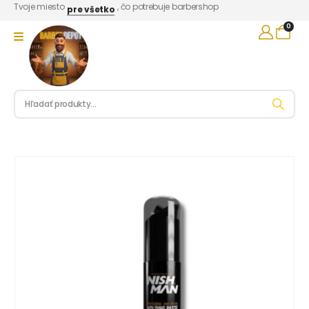
Tvoje miesto
, čo potrebuje barbershop
pre všetko
0