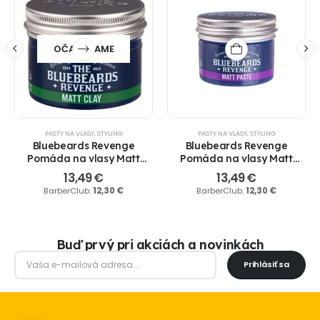
OČAKÁVAME
PASTY NA VLASY
,
STYLING
PASTY NA VLASY
,
STYLING
Bluebeards Revenge
Bluebeards Revenge
Pomáda na vlasy Matt
Pomáda na vlasy Matt
Clay, 100 ml
Paste, 100 ml
13,49
€
13,49
€
BarberClub:
12,30
€
BarberClub:
12,30
€
Buď prvý pri akciách a novinkách
Prihlásiť sa