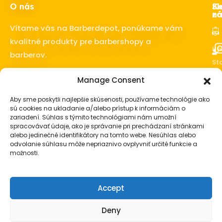
O nás
Ka
Sl
Sl
z
ná
Vítame vás na Barberdepot, ponúkame vám
kvalitné produkty pre barbershopy a
Ho
barberov.
Sta
o 
Manage Consent
fú
Vl
Aby sme poskytli najlepšie skúsenosti, používame technológie ako
sú cookies na ukladanie a/alebo prístup k informáciám o
Ba
zariadení. Súhlas s týmito technológiami nám umožní
vy
spracovávať údaje, ako je správanie pri prechádzaní stránkami
Pá
alebo jedinečné identifikátory na tomto webe. Nesúhlas alebo
ko
odvolanie súhlasu môže nepriaznivo ovplyvniť určité funkcie a
možnosti.
Pá
da
Accept
© Barberdepot.sk. Všetky práva vyhradené
Deny