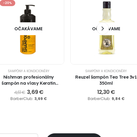
-20%
OČAKÁVAME
OČAKÁVAME
ŠAMPÓNY A KONDICIONÉRY
ŠAMPÓNY A KONDICIONÉRY
Nishman profesionálny
Reuzel šampón Tea Tree 3v1
šampón na vlasy Keratin
350ml
Complex 02 – 400ml
3,69
€
12,30
€
4,61
€
BarberClub:
3,69
€
BarberClub:
9,84
€