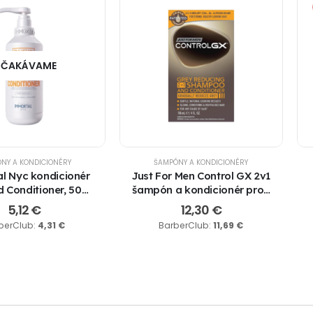
ČAKÁVAME
NY A KONDICIONÉRY
ŠAMPÓNY A KONDICIONÉRY
l Nyc kondicionér
Just For Men Control GX 2v1
 Conditioner, 500
šampón a kondicionér proti
ml
šedinám 118ml
5,12
€
12,30
€
berClub:
4,31
€
BarberClub:
11,69
€