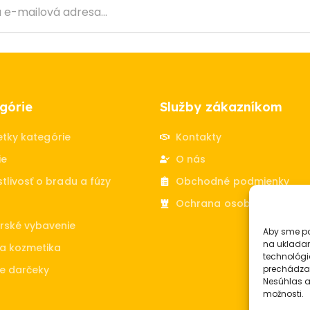
górie
Služby zákazníkom
etky kategórie
Kontakty
ie
O nás
tlivosť o bradu a fúzy
Obchodné podmienky
Ochrana osobných údajo
rské vybavenie
Aby sme po
na ukladan
a kozmetika
technológi
e darčeky
prechádzan
Nesúhlas a
možnosti.