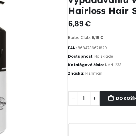
Hairloss Hair
6,89
€
BarberClub:
6,15
€
EAN:
8684736671820
Dostupnosť:
Na sklade
Katalógové číslo:
NMN-233
Značka:
Nishman
DO KOŠÍ