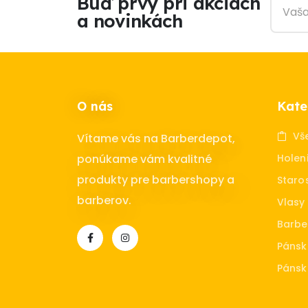
Buď prvý pri akciách
a novinkách
O nás
Kate
Vš
Vítame vás na Barberdepot,
Holen
ponúkame vám kvalitné
produkty pre barbershopy a
Staros
barberov.
Vlasy
Barbe
Pánsk
Pánsk