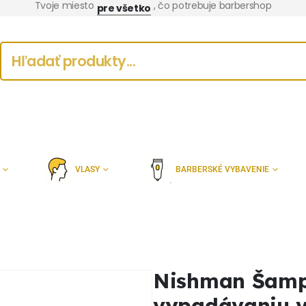
Tvoje miesto
, čo potrebuje barbershop
pre všetko
VLASY
BARBERSKÉ VYBAVENIE
Nishman Šamp
vypadávaniu v