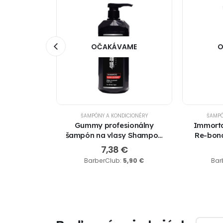
AME
OČAKÁVAME
O
ICIONÉRY
ŠAMPÓNY A KONDICIONÉRY
ŠAMPÓ
a Tree 3v1
Gummy profesionálny
Immorta
šampón na vlasy Shampoo
Re-bond
Hair Expert 1000ml.
€
7,38
€
9,84
€
BarberClub:
5,90
€
Bar