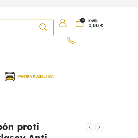
0
Košík
0,00
€
PÁNSKA KOZMETIKA
ón proti
lasov Anti