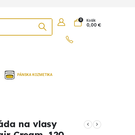
0
Košík
0,00
€
PÁNSKA KOZMETIKA
da na vlasy
air Cream, 120