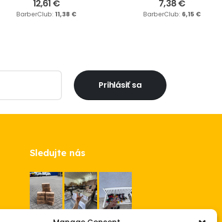
12,61
€
7,38
€
BarberClub:
11,38
€
BarberClub:
6,15
€
Prihlásiť sa
Sledujte nás