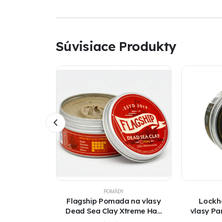
Súvisiace Produkty
AME
POMÁDY
na vlasy
Flagship Pomada na vlasy
Lockh
made 35g
Dead Sea Clay Xtreme Hair
vlasy Pa
Clay Pomade 96 gr.