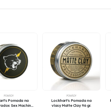
POMÁDY
POMÁDY
art's Pomada na
Lockhart's Pomada na
radox Sex Machine
vlasy Matte Clay 96 gr.
96 gr.