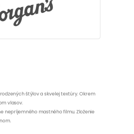
irodzených štýlov a skvelej textúry. Okrem
om vlasov.
me nepríjemného mastného filmu. Zloženie
ónom.