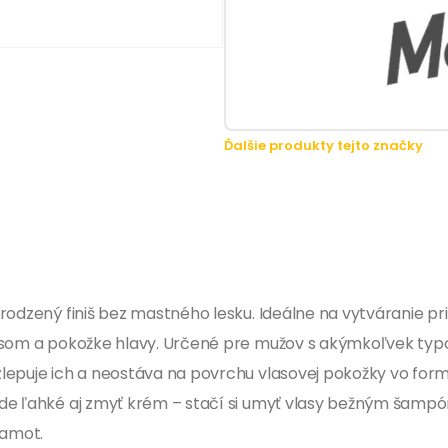
Ďalšie produkty tejto značky
rodzený finiš bez mastného lesku. Ideálne na vytváranie pr
lasom a pokožke hlavy. Určené pre mužov s akýmkoľvek typ
lepuje ich a neostáva na povrchu vlasovej pokožky vo for
ude ľahké aj zmyť krém – stačí si umyť vlasy bežným šamp
gamot.