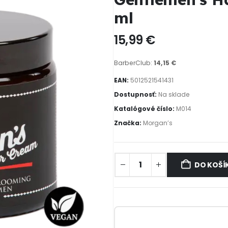
ml
15,99
€
BarberClub:
14,15
€
EAN:
5012521541431
Dostupnosť:
Na sklade
Katalógové číslo:
M014
Značka:
Morgan’s
DO KOŠÍ