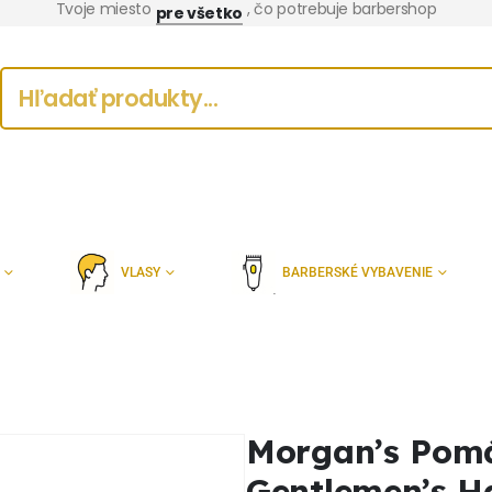
Tvoje miesto
, čo potrebuje barbershop
pre všetko
VLASY
BARBERSKÉ VYBAVENIE
Morgan’s Pomá
Gentlemen’s H