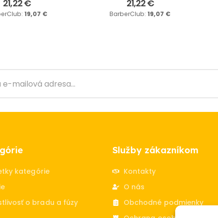
21,22
€
21,22
€
berClub:
19,07
€
BarberClub:
19,07
€
górie
Služby zákazníkom
etky kategórie
Kontakty
ie
O nás
tlivosť o bradu a fúzy
Obchodné podmienky