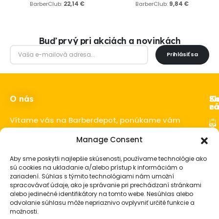
BarberClub:
22,14
€
BarberClub:
9,84
€
Buď prvý pri akciách a novinkách
Prihlásiť sa
O nás
Ka
Sl
Sl
z
ná
Vítame vás na Barberdepot, ponúkame vám
kvalitné produkty pre barbershopy a
Manage Consent
Ho
barberov.
Sta
Aby sme poskytli najlepšie skúsenosti, používame technológie ako
o 
sú cookies na ukladanie a/alebo prístup k informáciám o
fú
zariadení. Súhlas s týmito technológiami nám umožní
spracovávať údaje, ako je správanie pri prechádzaní stránkami
Vl
alebo jedinečné identifikátory na tomto webe. Nesúhlas alebo
Ba
odvolanie súhlasu môže nepriaznivo ovplyvniť určité funkcie a
vy
možnosti.