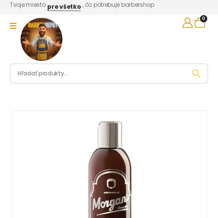
Tvoje miesto
, čo potrebuje barbershop
pre všetko
0