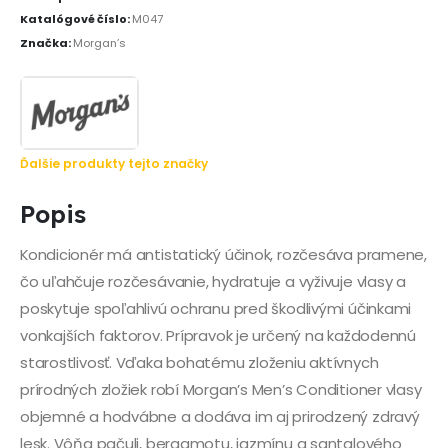
Katalógové číslo:
M047
Značka:
Morgan’s
Ďalšie produkty tejto značky
Popis
Kondicionér má antistatický účinok, rozčesáva pramene,
čo uľahčuje rozčesávanie, hydratuje a vyživuje vlasy a
poskytuje spoľahlivú ochranu pred škodlivými účinkami
vonkajších faktorov. Prípravok je určený na každodennú
starostlivosť. Vďaka bohatému zloženiu aktívnych
prírodných zložiek robí Morgan’s Men’s Conditioner vlasy
objemné a hodvábne a dodáva im aj prirodzený zdravý
lesk. Vôňa pačuli, bergamotu, jazmínu a santalového