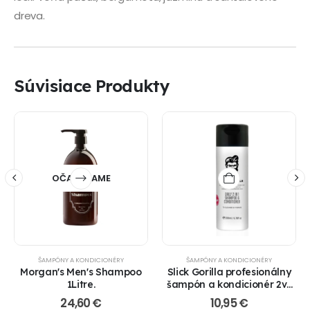
dreva.
Súvisiace Produkty
OČAKÁVAME
ŠAMPÓNY A KONDICIONÉRY
ŠAMPÓNY A KONDICIONÉRY
Morgan's Men's Shampoo
Slick Gorilla profesionálny
1Litre.
šampón a kondicionér 2v1
Shampoo & Conditioner
24,60
€
10,95
€
200ml