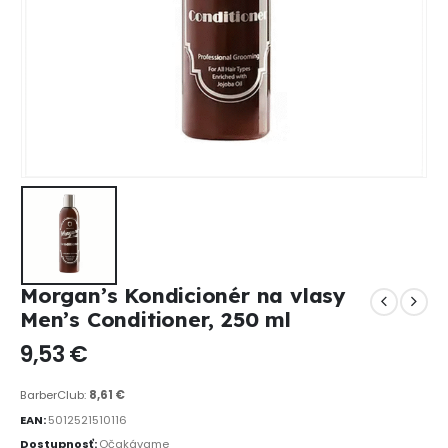
Morgan’s Kondicionér na vlasy
Men’s Conditioner, 250 ml
9,53
€
BarberClub:
8,61
€
EAN:
5012521510116
Dostupnosť:
Očakávame