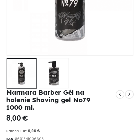
Marmara Barber Gél na
holenie Shaving gel No79
1000 ml.
8,00
€
BarberClub:
6,96
€
EAN:
8691541006693