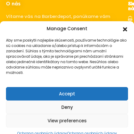
O nás
Ka
Sl
Sl
z
ná
Vítame vás na Barberdepot, ponúkame vám
kvalitné produkty pre barbershopy a
Manage Consent
Ho
barberov.
Sta
Aby sme poskytli najlepšie skúsenosti, používame technológie ako
o 
sú cookies na ukladanie a/alebo prístup k informáciám o
fú
zariadení. Súhlas s týmito technológiami nám umožní
spracovávať údaje, ako je správanie pri prechádzaní stránkami
Vl
alebo jedinečné identifikátory na tomto webe. Nesúhlas alebo
Ba
odvolanie súhlasu môže nepriaznivo ovplyvniť určité funkcie a
vy
možnosti.
Pá
ko
Accept
Pá
da
Deny
View preferences
© Barberdepot.sk. Všetky práva vyhradené
Ochrana osobných údajov
Ochrana osobných údajov