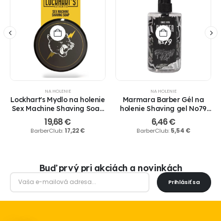
NA HOLENIE
NA HOLENIE
Lockhart's Mydlo na holenie
Marmara Barber Gél na
Sex Machine Shaving Soap
holenie Shaving gel No79
113gr.
500 ml.
19,68
€
6,46
€
BarberClub:
17,22
€
BarberClub:
5,54
€
Buď prvý pri akciách a novinkách
Prihlásiť sa