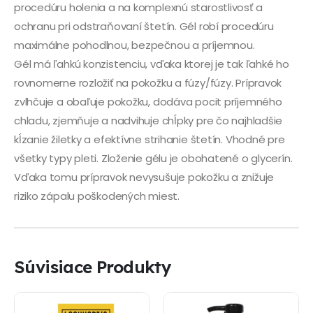
procedúru holenia a na komplexnú starostlivosť a
ochranu pri odstraňovaní štetín. Gél robí procedúru
maximálne pohodlnou, bezpečnou a príjemnou.
Gél má ľahkú konzistenciu, vďaka ktorej je tak ľahké ho
rovnomerne rozložiť na pokožku a fúzy/fúzy. Prípravok
zvlhčuje a obaľuje pokožku, dodáva pocit príjemného
chladu, zjemňuje a nadvihuje chĺpky pre čo najhladšie
kĺzanie žiletky a efektívne strihanie štetín. Vhodné pre
všetky typy pleti. Zloženie gélu je obohatené o glycerín.
Vďaka tomu prípravok nevysušuje pokožku a znižuje
riziko zápalu poškodených miest.
Súvisiace Produkty