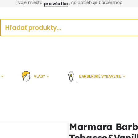
Tvoje miesto
, čo potrebuje barbershop
pre všetko
VLASY
BARBERSKÉ VYBAVENIE
Marmara Barb
Tobacco&Vanil