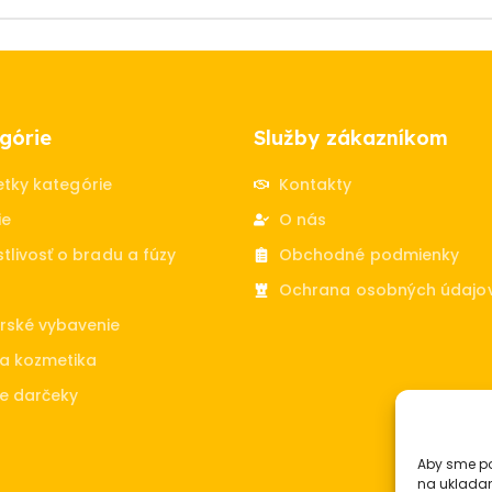
górie
Služby zákazníkom
etky kategórie
Kontakty
ie
O nás
tlivosť o bradu a fúzy
Obchodné podmienky
Ochrana osobných údajo
rské vybavenie
a kozmetika
e darčeky
Aby sme po
na ukladan