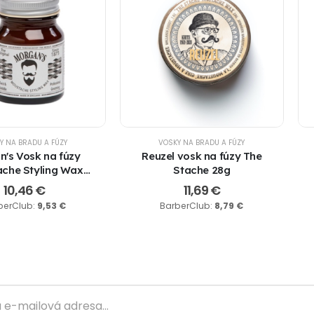
Y NA BRADU A FÚZY
VOSKY NA BRADU A FÚZY
n's Vosk na fúzy
Reuzel vosk na fúzy The
che Styling Wax
Stache 28g
 & Twiddle, 50 g
10,46
€
11,69
€
berClub:
9,53
€
BarberClub:
8,79
€