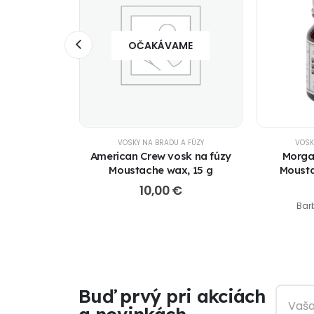
OČAKÁVAME
 A FÚZY
VOSKY NA BRADU A FÚZY
VOSK
 fúzy The
American Crew vosk na fúzy
Morga
 Sidecar
Moustache wax, 15 g
Mousta
Twist
€
10,00
€
8,79
€
Bar
Buď prvý pri akciách