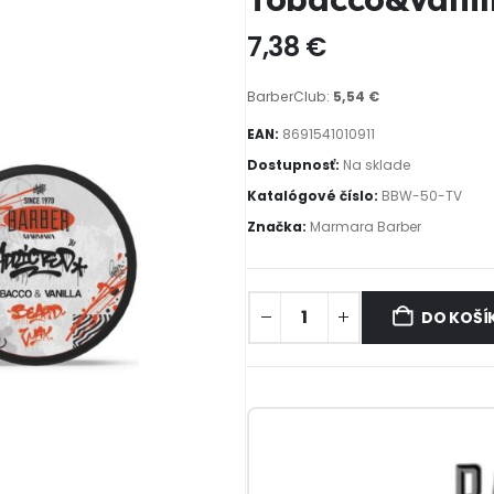
7,38
€
BarberClub:
5,54
€
EAN:
8691541010911
Dostupnosť:
Na sklade
Katalógové číslo:
BBW-50-TV
Značka:
Marmara Barber
DO KOŠÍ