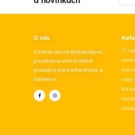
a novinkách
O nás
Kate
Vš
Vítame vás na Barberdepot,
Holen
ponúkame vám kvalitné
produkty pre barbershopy a
Staros
barberov.
Vlasy
Barbe
Pánsk
Pánsk