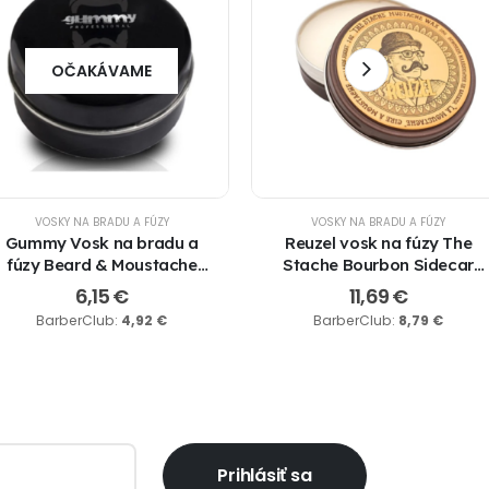
OČAKÁVAME
VOSKY NA BRADU A FÚZY
VOSKY NA BRADU A FÚZY
Gummy Vosk na bradu a
Reuzel vosk na fúzy The
fúzy Beard & Moustache
Stache Bourbon Sidecar
Wax 50ml.
28g
6,15
€
11,69
€
BarberClub:
4,92
€
BarberClub:
8,79
€
Prihlásiť sa