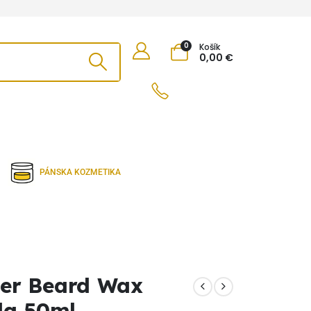
0
Košík
0,00
€
PÁNSKA KOZMETIKA
er Beard Wax
la 50ml.