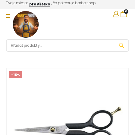
Tvoje miesto
, čo potrebuje barbershop
pre všetko
0
-15%