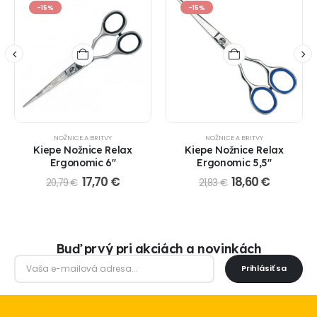
-15%
-15%
NOŽNICE A BRITVY
NOŽNICE A BRITVY
Kiepe Nožnice Relax
Kiepe Nožnice Relax
Ergonomic 6"
Ergonomic 5,5"
17,70
€
18,60
€
20,79
€
21,83
€
Buď prvý pri akciách a novinkách
Prihlásiť sa