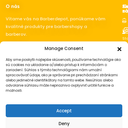
O nás
Ka
Sl
Sl
z
ná
Vítame vás na Barberdepot, ponúkame vám
kvalitné produkty pre barbershopy a
Ho
barberov.
Sta
o 
Manage Consent
fú
Vl
Aby sme poskytli najlepšie skúsenosti, používame technológie ako
sú cookies na ukladanie a/alebo prístup k informáciám o
Ba
zariadení. Súhlas s týmito technológiami nám umožní
vy
spracovávať údaje, ako je správanie pri prechádzaní stránkami
Pá
alebo jedinečné identifikátory na tomto webe. Nesúhlas alebo
ko
odvolanie súhlasu môže nepriaznivo ovplyvniť určité funkcie a
možnosti.
Pá
da
Accept
© Barberdepot.sk. Všetky práva vyhradené
Deny