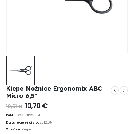
Kiepe Nožnice Ergonomix ABC
Micro 6,5″
10,70
€
12,61
€
EAN:
8008981231651
Katalógové číslo:
2312.65
Značka:
Kiepe