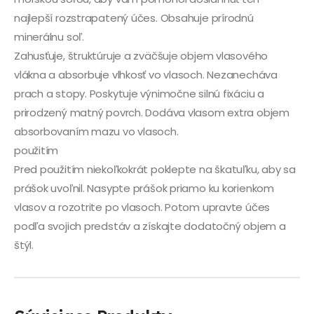
najlepší rozstrapatený účes. Obsahuje prírodnú
minerálnu soľ.
Zahusťuje, štruktúruje a zväčšuje objem vlasového
vlákna a absorbuje vlhkosť vo vlasoch. Nezanecháva
prach a stopy. Poskytuje výnimočne silnú fixáciu a
prirodzený matný povrch. Dodáva vlasom extra objem
absorbovaním mazu vo vlasoch.
použitím
Pred použitím niekoľkokrát poklepte na škatuľku, aby sa
prášok uvoľnil. Nasypte prášok priamo ku korienkom
vlasov a rozotrite po vlasoch. Potom upravte účes
podľa svojich predstáv a získajte dodatočný objem a
štýl.