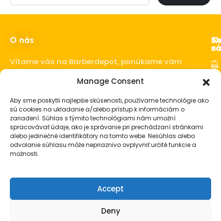
O nás
Ka
Sl
Sl
z
ná
Vítame vás na Barberdepot, ponúkame vám
kvalitné produkty pre barbershopy a
Manage Consent
Ho
barberov.
Sta
Aby sme poskytli najlepšie skúsenosti, používame technológie ako
o 
sú cookies na ukladanie a/alebo prístup k informáciám o
fú
zariadení. Súhlas s týmito technológiami nám umožní
spracovávať údaje, ako je správanie pri prechádzaní stránkami
Vl
alebo jedinečné identifikátory na tomto webe. Nesúhlas alebo
Ba
odvolanie súhlasu môže nepriaznivo ovplyvniť určité funkcie a
vy
možnosti.
Pá
ko
Accept
Pá
da
Deny