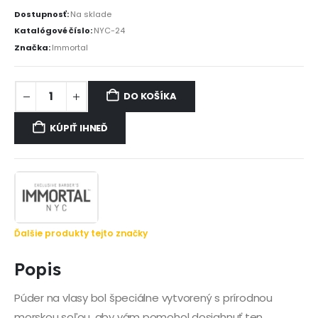
Dostupnosť:
Na sklade
Katalógové číslo:
NYC-24
Značka:
Immortal
DO KOŠÍKA
KÚPIŤ IHNEĎ
Ďalšie produkty tejto značky
Popis
Púder na vlasy bol špeciálne vytvorený s prírodnou
morskou soľou, aby vám pomohol dosiahnuť ten