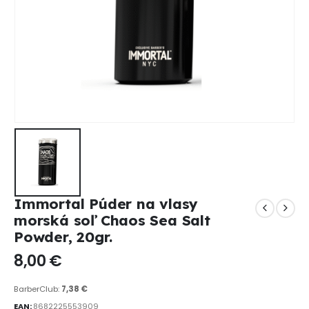
Immortal Púder na vlasy
morská soľ Chaos Sea Salt
Powder, 20gr.
8,00
€
BarberClub:
7,38
€
EAN:
8682225553909