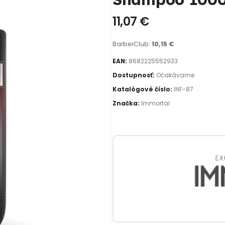
11,07
€
BarberClub:
10,15
€
EAN:
8682225552933
Dostupnosť:
Očakávame
Katalógové číslo:
INF-87
Značka:
Immortal