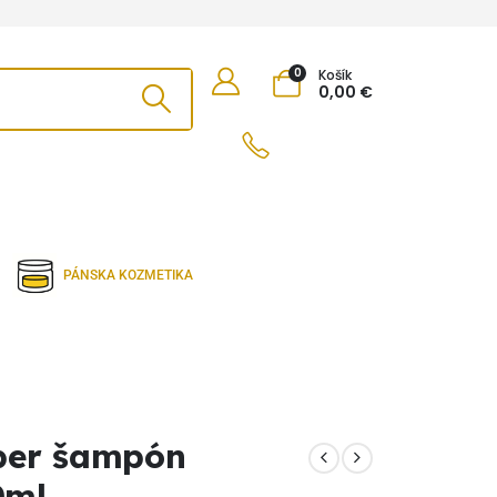
0
Košík
0,00
€
PÁNSKA KOZMETIKA
ber šampón
ml.