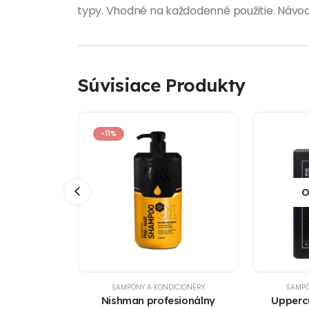
typy. Vhodné na každodenné použitie. Návo
Súvisiace Produkty
-11%
O
ICIONÉRY
ŠAMPÓNY A KONDICIONÉRY
ŠAMPÓ
 na vlasy
Nishman profesionálny
Uppercu