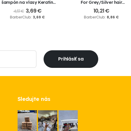
šampón na vlasy Keratin
For Grey/Silver hair
Complex 02 – 400ml
Shampoo, 250 ml
3,69
€
10,21
€
4,61
€
BarberClub:
3,69
€
BarberClub:
8,86
€
Prihlásiť sa
Sledujte nás