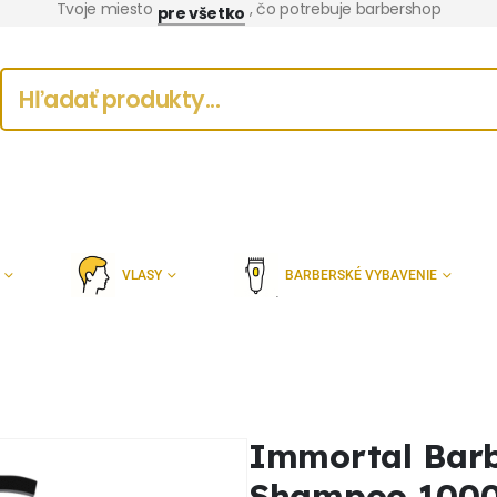
Tvoje miesto
, čo potrebuje barbershop
pre všetko
VLASY
BARBERSKÉ VYBAVENIE
Immortal Bar
Shampoo 1000