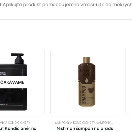
d: Aplikujte produkt pomocou jemne vmasírujte do mokrých
ČAKÁVAME
NY A KONDICIONÉRY
ŠAMPÓNY A KONDICIONÉRY
,
ŠAMPÓNY NA BRADU
t Kondicionér na
Nishman šampón na bradu