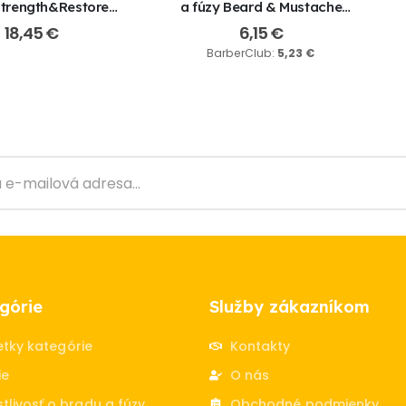
Strength&Restore
a fúzy Beard & Mustache
tioner, 1000 ml
Shampoo 200ml
18,45
€
6,15
€
BarberClub:
5,23
€
górie
Služby zákazníkom
etky kategórie
Kontakty
ie
O nás
tlivosť o bradu a fúzy
Obchodné podmienky