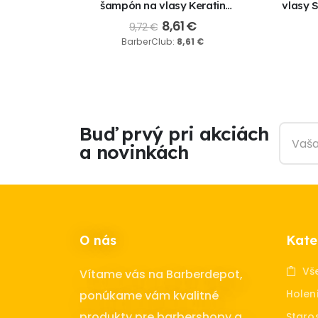
er hair
šampón na vlasy Keratin
vlasy 
50 ml
Complex 01 – 1250ml
Condi
€
8,61
€
9,72
€
8,86
€
BarberClub:
8,61
€
Buď prvý pri akciách
a novinkách
O nás
Kate
Vš
Vítame vás na Barberdepot,
Holen
ponúkame vám kvalitné
produkty pre barbershopy a
Staros