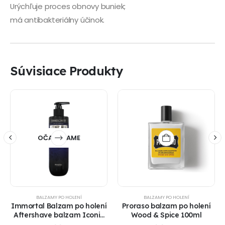
Urýchľuje proces obnovy buniek;
má antibakteriálny účinok.
Súvisiace Produkty
OČAKÁVAME
BALZAMY PO HOLENÍ
BALZAMY PO HOLENÍ
Immortal Balzam po holení
Proraso balzam po holení
Aftershave balzam Iconic
Wood & Spice 100ml
Men, 350 ml