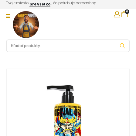
Tvoje miesto
, čo potrebuje barbershop
pre všetko
0