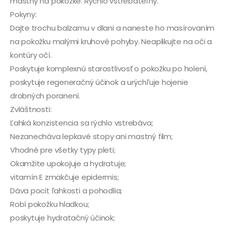
mastný na pokožke. Rýchlo vstrebateľný.
Pokyny:
Dajte trochu balzamu v dlani a naneste ho masírovaním
na pokožku malými kruhové pohyby. Neaplikujte na oči a
kontúry očí.
Poskytuje komplexnú starostlivosť o pokožku po holení,
poskytuje regeneračný účinok a urýchľuje hojenie
drobných poranení.
Zvláštnosti:
Ľahká konzistencia sa rýchlo vstrebáva;
Nezanecháva lepkavé stopy ani mastný film;
Vhodné pre všetky typy pleti;
Okamžite upokojuje a hydratuje;
vitamín E zmäkčuje epidermis;
Dáva pocit ľahkosti a pohodlia;
Robí pokožku hladkou;
poskytuje hydratačný účinok;