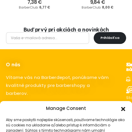
7,38
€
9,84
€
BarberClub:
6,77
€
BarberClub:
8,00
€
Buď prvý pri akciách a novinkách
Prihlásiť sa
O nás
Ka
Sl
Sl
z
ná
Vítame vás na Barberdepot, ponúkame vám
kvalitné produkty pre barbershopy a
Ho
barberov.
Sta
o 
Manage Consent
fú
Vl
Aby sme poskytli najlepšie skúsenosti, používame technológie ako
sú cookies na ukladanie a/alebo prístup k informáciám o
Ba
zariadení. Súhlas s týmito technológiami nám umožní
vy