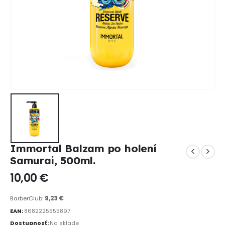
Immortal Balzam po holení
Samurai, 500ml.
10,00
€
BarberClub:
9,23
€
EAN:
8682225555897
Dostupnosť:
Na sklade