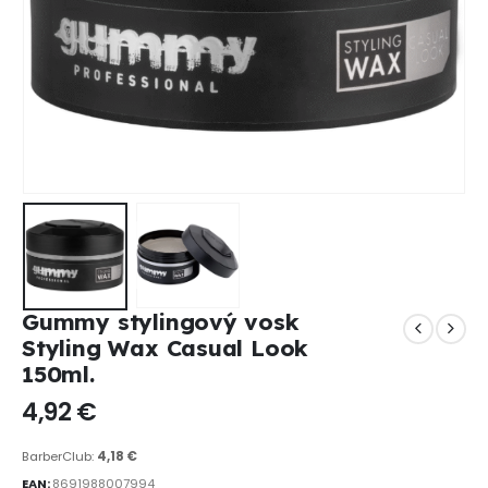
Gummy stylingový vosk
Styling Wax Casual Look
150ml.
4,92
€
BarberClub:
4,18
€
EAN:
8691988007994