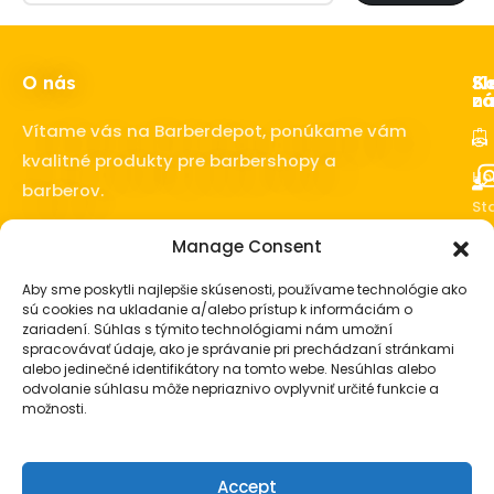
O nás
Ka
Sl
Sl
z
ná
Vítame vás na Barberdepot, ponúkame vám
kvalitné produkty pre barbershopy a
Ho
barberov.
Sta
o 
Manage Consent
fú
Vl
Aby sme poskytli najlepšie skúsenosti, používame technológie ako
sú cookies na ukladanie a/alebo prístup k informáciám o
Ba
zariadení. Súhlas s týmito technológiami nám umožní
vy
spracovávať údaje, ako je správanie pri prechádzaní stránkami
Pá
alebo jedinečné identifikátory na tomto webe. Nesúhlas alebo
ko
odvolanie súhlasu môže nepriaznivo ovplyvniť určité funkcie a
možnosti.
Pá
da
Accept