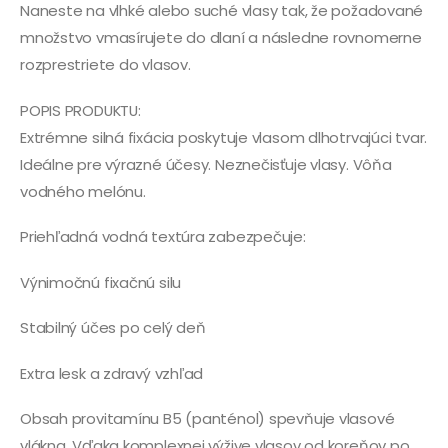
Naneste na vlhké alebo suché vlasy tak, že požadované
množstvo vmasírujete do dlaní a následne rovnomerne
rozprestriete do vlasov.
POPIS PRODUKTU:
Extrémne silná fixácia poskytuje vlasom dlhotrvajúci tvar.
Ideálne pre výrazné účesy. Neznečisťuje vlasy. Vôňa
vodného melónu.
Priehľadná vodná textúra zabezpečuje:
Výnimočnú fixačnú silu
Stabilný účes po celý deň
Extra lesk a zdravý vzhľad
Obsah provitamínu B5 (panténol) spevňuje vlasové
vlákna. Vďaka komplexnej výžive vlasov od koreňov po