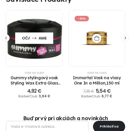
-25%
OČAKÁVAME
VOSK NA VLASY
VOSK NA VLASY
Gummy stylingový vosk
Immortal Vosk na vlasy
Styling Wax Extra Gloss
One In a Million,150 ml
Hold 150ml.
4,92
€
5,54
€
7,38
€
BarberClub:
3,94
€
BarberClub:
6,77
€
Buď prvý pri akciách a novinkách
Prihlásiť sa