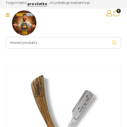
Tvoje miesto
, čo potrebuje barbershop
pre všetko
0