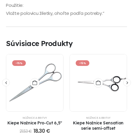
Použitie:
Vložte polovicu žiletky, ohoľte podľa potreby.”
Súvisiace Produkty
-15%
-15%
NOŽNICE A BRITVY
NOŽNICE A BRITVY
Kiepe Nožnice Pro-Cut 6,5"
Kiepe Nožnice Sensation
serie semi-offset
18,30
€
21,53
€