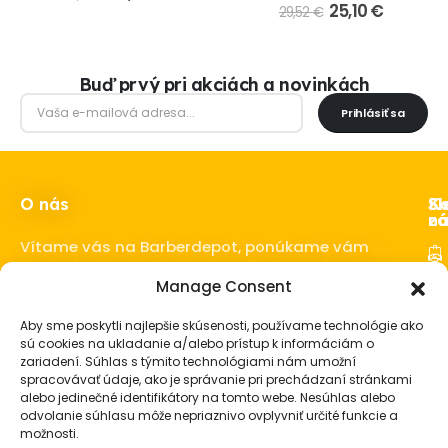
25,10
€
29,52
€
Buď prvý pri akciách a novinkách
Prihlásiť sa
O nás
Ka
Sl
Sl
z
ná
Vítame vás na Barberdepot, ponúkame vám
kvalitné produkty pre barbershopy a
Manage Consent
Ho
barberov.
Sta
Aby sme poskytli najlepšie skúsenosti, používame technológie ako
o 
sú cookies na ukladanie a/alebo prístup k informáciám o
fú
zariadení. Súhlas s týmito technológiami nám umožní
spracovávať údaje, ako je správanie pri prechádzaní stránkami
Vl
alebo jedinečné identifikátory na tomto webe. Nesúhlas alebo
Ba
odvolanie súhlasu môže nepriaznivo ovplyvniť určité funkcie a
vy
možnosti.